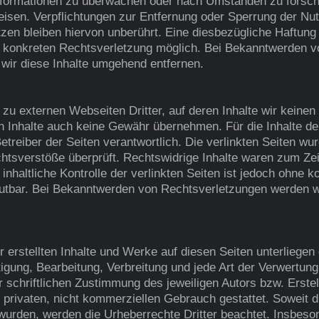
nformationen zu überwachen oder nach Umständen zu forsche
weisen. Verpflichtungen zur Entfernung oder Sperrung der Nu
en bleiben hiervon unberührt. Eine diesbezügliche Haftung 
er konkreten Rechtsverletzung möglich. Bei Bekanntwerden 
wir diese Inhalte umgehend entfernen.
 zu externen Webseiten Dritter, auf deren Inhalte wir keinen
 Inhalte auch keine Gewähr übernehmen. Für die Inhalte der 
Betreiber der Seiten verantwortlich. Die verlinkten Seiten w
htsverstöße überprüft. Rechtswidrige Inhalte waren zum Zei
nhaltliche Kontrolle der verlinkten Seiten ist jedoch ohne k
utbar. Bei Bekanntwerden von Rechtsverletzungen werden w
er erstellten Inhalte und Werke auf diesen Seiten unterliege
ltigung, Bearbeitung, Verbreitung und jede Art der Verwertu
 schriftlichen Zustimmung des jeweiligen Autors bzw. Erste
n privaten, nicht kommerziellen Gebrauch gestattet. Soweit di
 wurden, werden die Urheberrechte Dritter beachtet. Insbeso