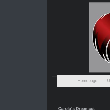
Homepage
U
Carola´s Dreamcut